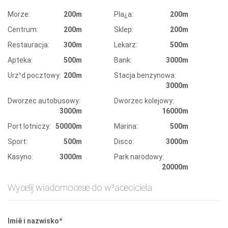
Morze:
200m
Pla¿a:
200m
Centrum:
200m
Sklep:
200m
Restauracja:
300m
Lekarz:
500m
Apteka:
500m
Bank:
3000m
Urz¹d pocztowy:
200m
Stacja benzynowa:
3000m
Dworzec autobusowy:
Dworzec kolejowy:
3000m
16000m
Port lotniczy:
50000m
Marina:
500m
Sport:
500m
Disco:
3000m
Kasyno:
3000m
Park narodowy:
20000m
Wyœlij wiadomoœæ do w³aœciciela
Imiê i nazwisko
*