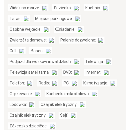
Widok na morze:
£azienka:
Kuchnia:
Taras:
Miejsce parkingowe:
Osobne wejœcie:
Œniadanie:
Zwierzêta domowe:
Palenie dozwolone:
Grill:
Basen:
Podjazd dla wózków inwalidzkich:
Telewizja:
Telewizja satelitarna:
DVD:
Internet:
Telefon:
Radio:
PC:
Klimatyzacja:
Ogrzewanie:
Kuchenka mikrofalowa:
Lodówka:
Czajnik elektryczny:
Czajnik elektryczny:
Sejf:
£ó¿eczko dzieciêce: