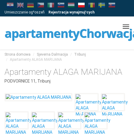
Umieszczanie og³oszeñ
Rejestracja wynajmuj¹cych
Tog
apartamentyChorwacj
navi
Strona domowa
Sjeverna Dalmacija
Tribunj
Apartamenty ALAGA MARIJANA
Apartamenty ALAGA MARIJANA
PODVORNICE 11, Tribunj