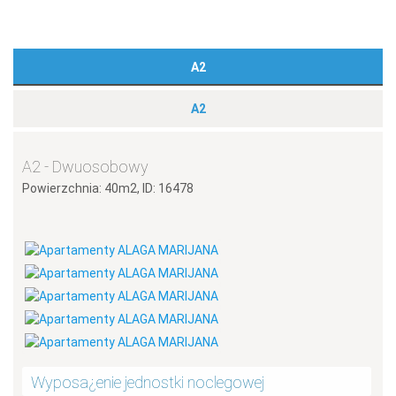
A2
A2
A2 - Dwuosobowy
Powierzchnia: 40m2, ID: 16478
Wyposa¿enie jednostki noclegowej