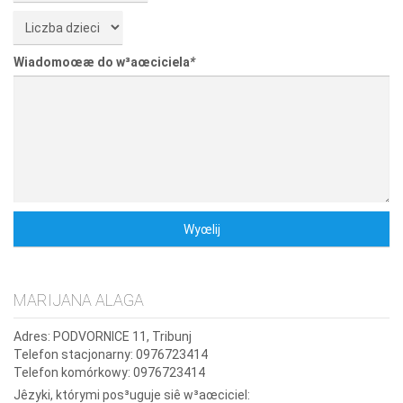
Wiadomoœæ do w³aœciciela
*
MARIJANA ALAGA
Adres:
PODVORNICE 11, Tribunj
Telefon stacjonarny:
0976723414
Telefon komórkowy:
0976723414
Jêzyki, którymi pos³uguje siê w³aœciciel: