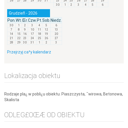
26
27
28
29
30
31
1
23
24
25
26
27
28
29
30
1
2
3
4
5
6
Grudzieñ - 2026
Pon.
Wt.
Œr.
Czw.
Pt.
Sob.
Niedz.
30
1
2
3
4
5
6
7
8
9
10
11
12
13
14
15
16
17
18
19
20
21
22
23
24
25
26
27
28
29
30
31
1
2
3
Przejrzyj ca³y kalendarz
Lokalizacja obiektu
Rodzaje pla¿ w pobli¿u obiektu: Piaszczysta, ¯wirowa, Betonowa,
Skalista
ODLEG£OŒÆ OD OBIEKTU