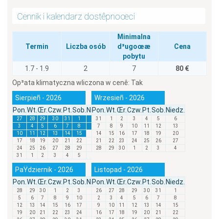
Cennik i kalendarz dostêpnoœci
Minimalna
Termin
Liczba osób
d³ugoœæ
Cena
pobytu
1.7 - 1.9
2
7
80 €
Op³ata klimatyczna wliczona w cenê:
Tak
Sierpieñ - 2026
Wrzesieñ - 2026
Pon.
Wt.
Œr.
Czw.
Pt.
Sob.
Niedz.
Pon.
Wt.
Œr.
Czw.
Pt.
Sob.
Niedz.
27
28
29
30
31
1
2
31
1
2
3
4
5
6
3
4
5
6
7
8
9
7
8
9
10
11
12
13
10
11
12
13
14
15
16
14
15
16
17
18
19
20
17
18
19
20
21
22
23
21
22
23
24
25
26
27
24
25
26
27
28
29
30
28
29
30
1
2
3
4
31
1
2
3
4
5
6
PaŸdziernik - 2026
Listopad - 2026
Pon.
Wt.
Œr.
Czw.
Pt.
Sob.
Niedz.
Pon.
Wt.
Œr.
Czw.
Pt.
Sob.
Niedz.
28
29
30
1
2
3
4
26
27
28
29
30
31
1
5
6
7
8
9
10
11
2
3
4
5
6
7
8
12
13
14
15
16
17
18
9
10
11
12
13
14
15
19
20
21
22
23
24
25
16
17
18
19
20
21
22