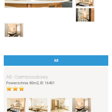
A8
A8 - Oœmioosobowy
Powierzchnia: 80m2, ID: 16401