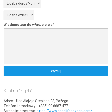
Wiadomoœæ do w³aœciciela
*
Kristina Majetić
Adres:
Ulica Alojzija Stepinca 23, Požega
Telefon komórkowy:
+(385) 99 6687 477
Strona internetowa:
https://www.goodlifepozega.com/