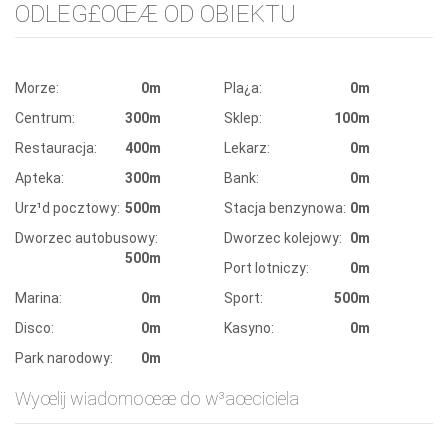
ODLEG£OŒÆ OD OBIEKTU
Morze:
0m
Pla¿a:
0m
Centrum:
300m
Sklep:
100m
Restauracja:
400m
Lekarz:
0m
Apteka:
300m
Bank:
0m
Urz¹d pocztowy:
500m
Stacja benzynowa:
0m
Dworzec autobusowy:
Dworzec kolejowy:
0m
500m
Port lotniczy:
0m
Marina:
0m
Sport:
500m
Disco:
0m
Kasyno:
0m
Park narodowy:
0m
Wyœlij wiadomoœæ do w³aœciciela