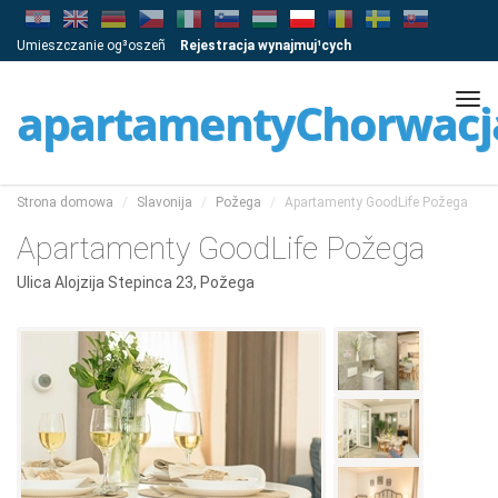
Umieszczanie og³oszeñ
Rejestracja wynajmuj¹cych
Tog
apartamentyChorwacj
navi
Strona domowa
Slavonija
Požega
Apartamenty GoodLife Požega
Apartamenty GoodLife Požega
Ulica Alojzija Stepinca 23, Požega