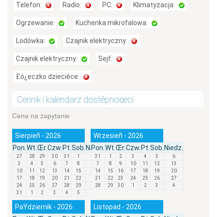
Telefon:
Radio:
PC:
Klimatyzacja:
Ogrzewanie:
Kuchenka mikrofalowa:
Lodówka:
Czajnik elektryczny:
Czajnik elektryczny:
Sejf:
£ó¿eczko dzieciêce:
Cennik i kalendarz dostêpnoœci
Cena na zapytanie
Sierpieñ - 2026
Wrzesieñ - 2026
Pon.
Wt.
Œr.
Czw.
Pt.
Sob.
Niedz.
Pon.
Wt.
Œr.
Czw.
Pt.
Sob.
Niedz.
27
28
29
30
31
1
2
31
1
2
3
4
5
6
3
4
5
6
7
8
9
7
8
9
10
11
12
13
10
11
12
13
14
15
16
14
15
16
17
18
19
20
17
18
19
20
21
22
23
21
22
23
24
25
26
27
24
25
26
27
28
29
30
28
29
30
1
2
3
4
31
1
2
3
4
5
6
PaŸdziernik - 2026
Listopad - 2026