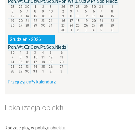
Pon.
Wt.
Œr.
Czw.
Pt.
Sob.
Niedz.
Pon.
Wt.
Œr.
Czw.
Pt.
Sob.
Niedz.
28
29
30
1
2
3
4
26
27
28
29
30
31
1
5
6
7
8
9
10
11
2
3
4
5
6
7
8
12
13
14
15
16
17
18
9
10
11
12
13
14
15
19
20
21
22
23
24
25
16
17
18
19
20
21
22
26
27
28
29
30
31
1
23
24
25
26
27
28
29
30
1
2
3
4
5
6
Grudzieñ - 2026
Pon.
Wt.
Œr.
Czw.
Pt.
Sob.
Niedz.
30
1
2
3
4
5
6
7
8
9
10
11
12
13
14
15
16
17
18
19
20
21
22
23
24
25
26
27
28
29
30
31
1
2
3
Przejrzyj ca³y kalendarz
Lokalizacja obiektu
Rodzaje pla¿ w pobli¿u obiektu: