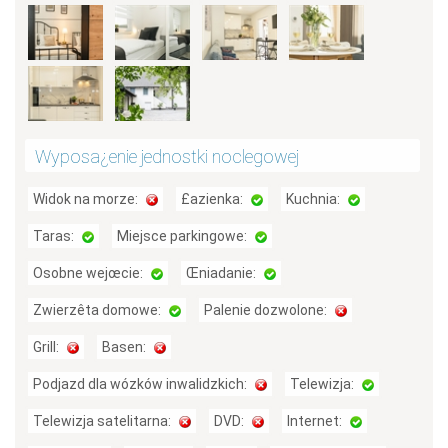
Wyposa¿enie jednostki noclegowej
Widok na morze:
£azienka:
Kuchnia:
Taras:
Miejsce parkingowe:
Osobne wejœcie:
Œniadanie:
Zwierzêta domowe:
Palenie dozwolone:
Grill:
Basen:
Podjazd dla wózków inwalidzkich:
Telewizja:
Telewizja satelitarna:
DVD:
Internet: