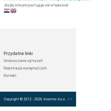
Jêzyki, którymi pos³uguje siê w³aœciciel:
Przydatne linki
Umieszczanie og³oszeñ
Rejestracja wynajmuj¹cych
Kontakt
Copyright © 2012 - 2026. Inventor d.o.o..
↑↑↑