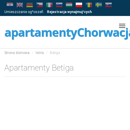
Umieszczanie og³oszeñ
Rejestracja wynajmuj¹cych
Tog
apartamentyChorwacj
navi
Strona domowa
Istria
Betiga
Apartamenty Betiga