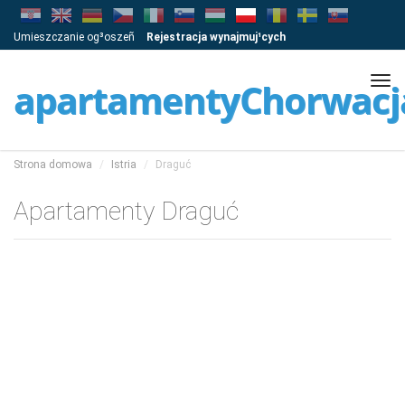
Umieszczanie og³oszeñ
Rejestracja wynajmuj¹cych
Tog
apartamentyChorwacj
navi
Strona domowa
Istria
Draguć
Apartamenty Draguć