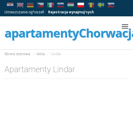
Umieszczanie og³oszeñ
Rejestracja wynajmuj¹cych
Tog
apartamentyChorwacj
navi
Strona domowa
Istria
Lindar
Apartamenty Lindar