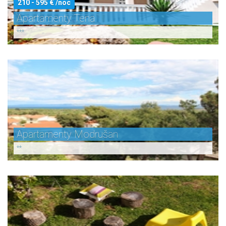
210 - 595 € /noc
Apartamenty Tena
***
Apartamenty Modrušan
**