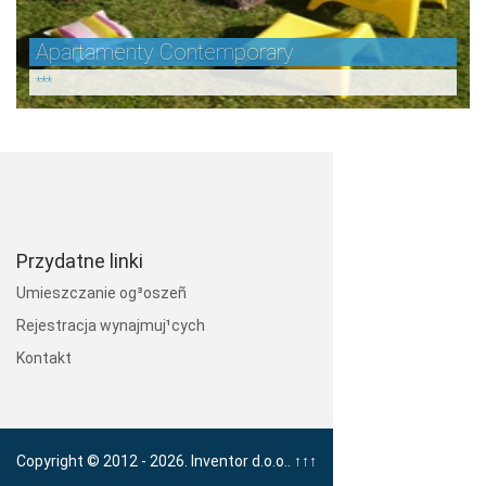
Apartamenty Contemporary
***
Przydatne linki
Umieszczanie og³oszeñ
Rejestracja wynajmuj¹cych
Kontakt
Copyright © 2012 - 2026. Inventor d.o.o..
↑↑↑