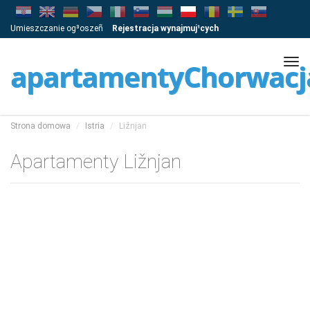
Umieszczanie og³oszeñ
Rejestracja wynajmuj¹cych
Tog
apartamentyChorwacj
navi
Strona domowa
Istria
Ližnjan
Apartamenty Ližnjan