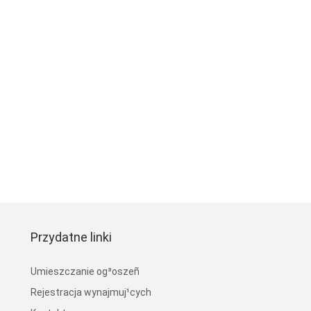
Przydatne linki
Umieszczanie og³oszeñ
Rejestracja wynajmuj¹cych