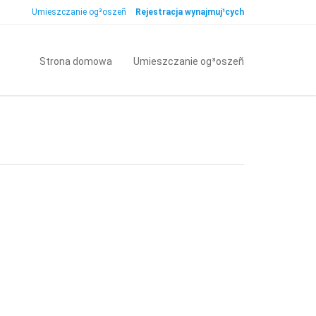
Umieszczanie og³oszeñ
Rejestracja wynajmuj¹cych
Strona domowa
Umieszczanie og³oszeñ