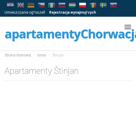
Umieszczanie og³oszeñ
Rejestracja wynajmuj¹cych
Tog
apartamentyChorwacj
navi
Strona domowa
Istria
Štinjan
Apartamenty Štinjan