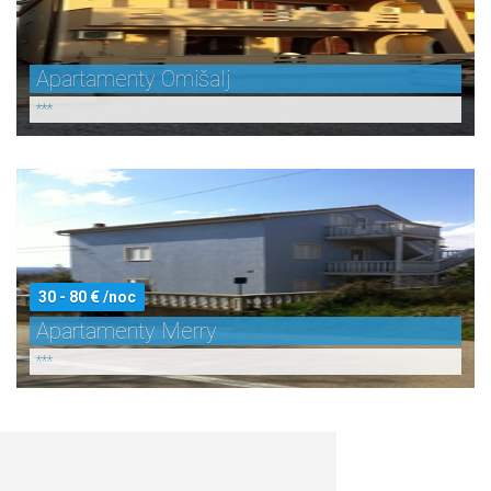
Apartamenty Omišalj
***
30 - 80 € /noc
Apartamenty Merry
***