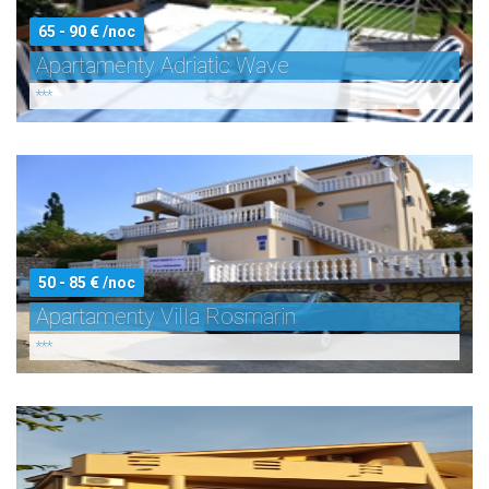
65 - 90 € /noc
Apartamenty Adriatic Wave
***
50 - 85 € /noc
Apartamenty Villa Rosmarin
***