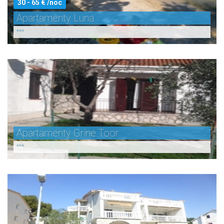
30 - 65 € /noc
Apartamenty Luna
***
Apartamenty Grine Toor
***