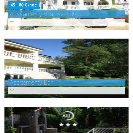
45 - 80 € /noc
Apartamenty Vila Lavanda
***
Apartamenty Ban
***