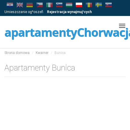
Umieszczanie og³oszeñ
Rejestracja wynajmuj¹cych
Tog
apartamentyChorwacj
navi
Strona domowa
Kwarner
Bunica
Apartamenty Bunica