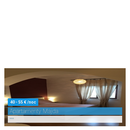
40 - 55 € /noc
Apartamenty Majda
***