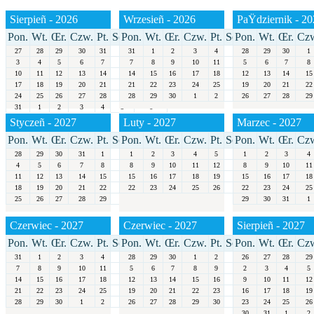
Sierpieñ - 2026
Wrzesieñ - 2026
PaŸdziernik - 2
Pon.
Wt.
Œr.
Czw.
Pt.
Sob.
Pon.
Niedz.
Wt.
Œr.
Czw.
Pt.
Sob.
Pon.
Niedz.
Wt.
Œr.
Cz
27
28
29
30
31
1
31
2
1
2
3
4
5
28
6
29
30
1
3
4
5
6
7
8
7
9
8
9
10
11
12
5
13
6
7
8
10
11
12
13
14
15
14
16
15
16
17
18
19
12
20
13
14
15
17
18
19
20
21
22
21
23
22
23
24
25
26
19
27
20
21
22
24
25
26
27
28
29
28
30
29
30
1
2
3
26
4
27
28
29
31
1
2
3
4
5
6
Styczeñ - 2027
Luty - 2027
Marzec - 2027
Pon.
Wt.
Œr.
Czw.
Pt.
Sob.
Pon.
Niedz.
Wt.
Œr.
Czw.
Pt.
Sob.
Pon.
Niedz.
Wt.
Œr.
Cz
28
29
30
31
1
2
1
3
2
3
4
5
6
1
7
2
3
4
4
5
6
7
8
9
8
10
9
10
11
12
13
8
14
9
10
11
11
12
13
14
15
16
15
17
16
17
18
19
20
15
21
16
17
18
18
19
20
21
22
23
22
24
23
24
25
26
27
22
28
23
24
25
25
26
27
28
29
30
31
29
30
31
1
Czerwiec - 2027
Czerwiec - 2027
Sierpieñ - 2027
Pon.
Wt.
Œr.
Czw.
Pt.
Sob.
Pon.
Niedz.
Wt.
Œr.
Czw.
Pt.
Sob.
Pon.
Niedz.
Wt.
Œr.
Cz
31
1
2
3
4
5
28
6
29
30
1
2
3
26
4
27
28
29
7
8
9
10
11
12
5
13
6
7
8
9
10
2
11
3
4
5
14
15
16
17
18
19
12
20
13
14
15
16
17
9
18
10
11
12
21
22
23
24
25
26
19
27
20
21
22
23
24
16
25
17
18
19
28
29
30
1
2
3
26
4
27
28
29
30
31
23
1
24
25
26
30
31
1
2