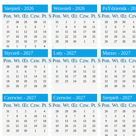
Sierpieñ - 2026
Wrzesieñ - 2026
PaŸdziernik - 2
Pon.
Wt.
Œr.
Czw.
Pt.
Sob.
Pon.
Niedz.
Wt.
Œr.
Czw.
Pt.
Sob.
Pon.
Niedz.
Wt.
Œr.
Cz
27
28
29
30
31
1
31
2
1
2
3
4
5
28
6
29
30
1
3
4
5
6
7
8
7
9
8
9
10
11
12
5
13
6
7
8
10
11
12
13
14
15
14
16
15
16
17
18
19
12
20
13
14
15
17
18
19
20
21
22
21
23
22
23
24
25
26
19
27
20
21
22
24
25
26
27
28
29
28
30
29
30
1
2
3
26
4
27
28
29
31
1
2
3
4
5
6
Styczeñ - 2027
Luty - 2027
Marzec - 2027
Pon.
Wt.
Œr.
Czw.
Pt.
Sob.
Pon.
Niedz.
Wt.
Œr.
Czw.
Pt.
Sob.
Pon.
Niedz.
Wt.
Œr.
Cz
28
29
30
31
1
2
1
3
2
3
4
5
6
1
7
2
3
4
4
5
6
7
8
9
8
10
9
10
11
12
13
8
14
9
10
11
11
12
13
14
15
16
15
17
16
17
18
19
20
15
21
16
17
18
18
19
20
21
22
23
22
24
23
24
25
26
27
22
28
23
24
25
25
26
27
28
29
30
31
29
30
31
1
Czerwiec - 2027
Czerwiec - 2027
Sierpieñ - 2027
Pon.
Wt.
Œr.
Czw.
Pt.
Sob.
Pon.
Niedz.
Wt.
Œr.
Czw.
Pt.
Sob.
Pon.
Niedz.
Wt.
Œr.
Cz
31
1
2
3
4
5
28
6
29
30
1
2
3
26
4
27
28
29
7
8
9
10
11
12
5
13
6
7
8
9
10
2
11
3
4
5
14
15
16
17
18
19
12
20
13
14
15
16
17
9
18
10
11
12
21
22
23
24
25
26
19
27
20
21
22
23
24
16
25
17
18
19
28
29
30
1
2
3
26
4
27
28
29
30
31
23
1
24
25
26
30
31
1
2