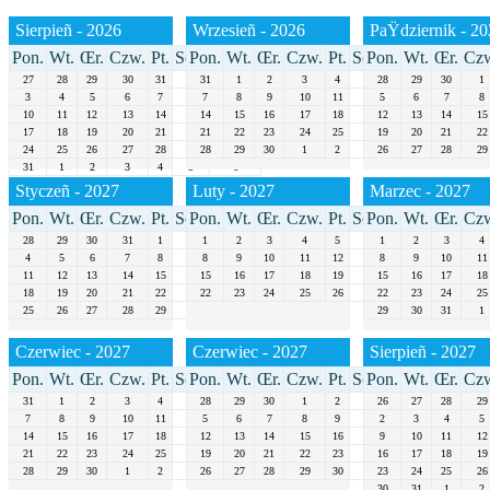
Sierpieñ - 2026
Wrzesieñ - 2026
PaŸdziernik - 2
Pon.
Wt.
Œr.
Czw.
Pt.
Sob.
Pon.
Niedz.
Wt.
Œr.
Czw.
Pt.
Sob.
Pon.
Niedz.
Wt.
Œr.
Cz
27
28
29
30
31
1
31
2
1
2
3
4
5
28
6
29
30
1
3
4
5
6
7
8
7
9
8
9
10
11
12
5
13
6
7
8
10
11
12
13
14
15
14
16
15
16
17
18
19
12
20
13
14
15
17
18
19
20
21
22
21
23
22
23
24
25
26
19
27
20
21
22
24
25
26
27
28
29
28
30
29
30
1
2
3
26
4
27
28
29
31
1
2
3
4
5
6
Styczeñ - 2027
Luty - 2027
Marzec - 2027
Pon.
Wt.
Œr.
Czw.
Pt.
Sob.
Pon.
Niedz.
Wt.
Œr.
Czw.
Pt.
Sob.
Pon.
Niedz.
Wt.
Œr.
Cz
28
29
30
31
1
2
1
3
2
3
4
5
6
1
7
2
3
4
4
5
6
7
8
9
8
10
9
10
11
12
13
8
14
9
10
11
11
12
13
14
15
16
15
17
16
17
18
19
20
15
21
16
17
18
18
19
20
21
22
23
22
24
23
24
25
26
27
22
28
23
24
25
25
26
27
28
29
30
31
29
30
31
1
Czerwiec - 2027
Czerwiec - 2027
Sierpieñ - 2027
Pon.
Wt.
Œr.
Czw.
Pt.
Sob.
Pon.
Niedz.
Wt.
Œr.
Czw.
Pt.
Sob.
Pon.
Niedz.
Wt.
Œr.
Cz
31
1
2
3
4
5
28
6
29
30
1
2
3
26
4
27
28
29
7
8
9
10
11
12
5
13
6
7
8
9
10
2
11
3
4
5
14
15
16
17
18
19
12
20
13
14
15
16
17
9
18
10
11
12
21
22
23
24
25
26
19
27
20
21
22
23
24
16
25
17
18
19
28
29
30
1
2
3
26
4
27
28
29
30
31
23
1
24
25
26
30
31
1
2